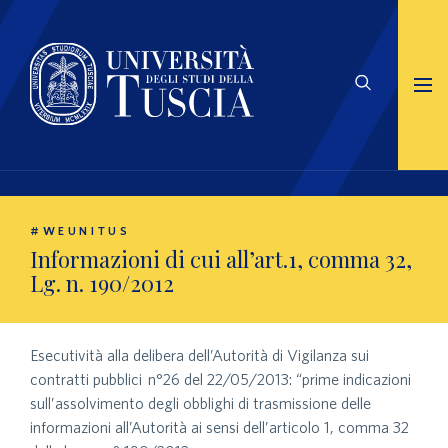
#WEUNITUS
Informazioni di cui all’art.1, comma 32,
Lg. n. 190/2012
Esecutività alla delibera dell’Autorità di Vigilanza sui
contratti pubblici n°26 del 22/05/2013: “prime indicazioni
sull’assolvimento degli obblighi di trasmissione delle
informazioni all’Autorità ai sensi dell’articolo 1, comma 32