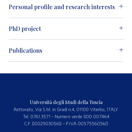
Personal profile and research interests
PhD project
Publications
Università degli Studi della Tuscia
Rettorato, Via S.M. in Gradi n.4, 01100 Viterbo, ITALY.
Tel. 0761.3571 – Numero verde 800 007464
C.F. 80029030568 – P.IVA 00575560560