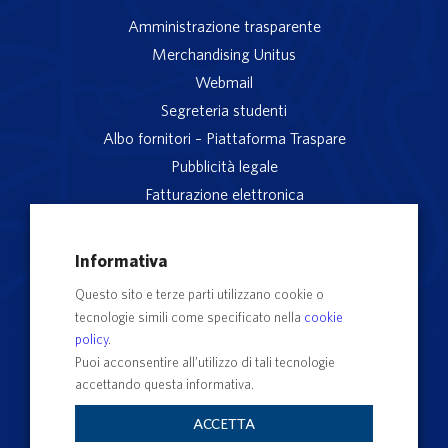
Amministrazione trasparente
Merchandising Unitus
Webmail
Segreteria studenti
Albo fornitori – Piattaforma Traspare
Pubblicità legale
Fatturazione elettronica
App studenti Unitus
Privacy
Informativa
Note legali
Questo sito e terze parti utilizzano cookie o
Servizio reclami
tecnologie simili come specificato nella
cookie
Rubrica Recapiti
policy
.
Sedi e Poli
Puoi acconsentire all’utilizzo di tali tecnologie
accettando questa informativa.
Contatti e PEC
Albo Ufficiale di Ateneo
ACCETTA
Impostazioni dei cookie