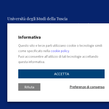
Università degli Studi della Tuscia
Rettorato, Via S.M. in Gradi n.4, 01100 Viterbo, ITALY.
Tel. 0761.3571 – Numero verde 800 007464
C.F. 80029030568 – P.IVA 00575560560
Informativa
Questo sito e terze parti utilizzano cookie o tecnologie simili
come specificato nella
cookie policy
.
Puoi acconsentire all’utilizzo di tali tecnologie accettando
questa informativa.
ACCETTA
Preferenze di consenso
Rifiuta