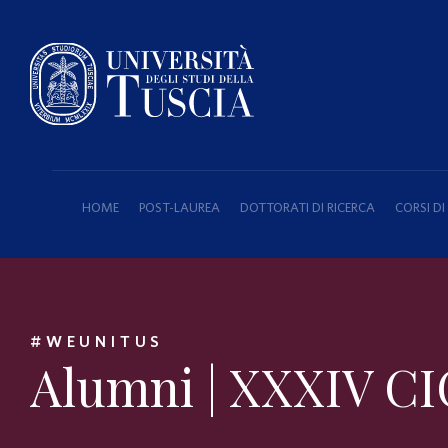
HOME
POST-LAUREA
DOTTORATI DI RICERCA
CORSI D
#WEUNITUS
Alumni | XXXIV CI