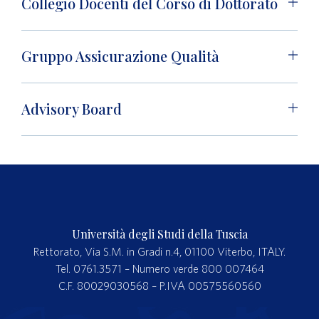
Collegio Docenti del Corso di Dottorato
Gruppo Assicurazione Qualità
Advisory Board
Università degli Studi della Tuscia
Rettorato, Via S.M. in Gradi n.4, 01100 Viterbo, ITALY.
Tel. 0761.3571 – Numero verde 800 007464
C.F. 80029030568 – P.IVA 00575560560