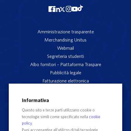
Amministrazione trasparente
Merchandising Unitus
Webmail
Segreteria studenti
Albo fornitori – Piattaforma Traspare
Pubblicità legale
Fatturazione elettronica
App studenti Unitus
Privacy
Informativa
Note legali
Questo sito e terze parti utilizzano cookie o
Servizio reclami
tecnologie simili come specificato nella
cookie
Rubrica Recapiti
policy
.
Sedi e Poli
Puoi acconsentire all’utilizzo di tali tecnologie