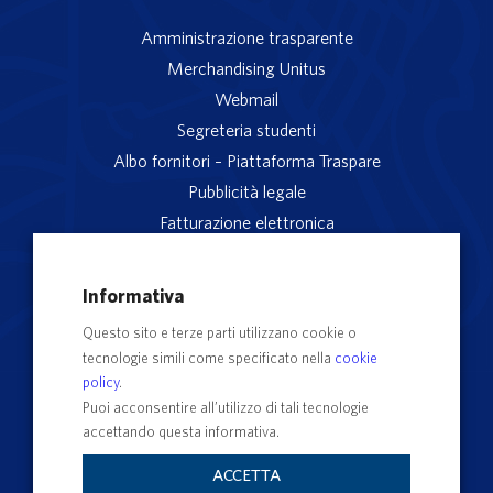
Amministrazione trasparente
Merchandising Unitus
Webmail
Segreteria studenti
Albo fornitori – Piattaforma Traspare
Pubblicità legale
Fatturazione elettronica
App studenti Unitus
Privacy
Informativa
Note legali
Questo sito e terze parti utilizzano cookie o
Servizio reclami
tecnologie simili come specificato nella
cookie
Rubrica Recapiti
policy
.
Sedi e Poli
Puoi acconsentire all’utilizzo di tali tecnologie
accettando questa informativa.
Contatti e PEC
Albo Ufficiale di Ateneo
ACCETTA