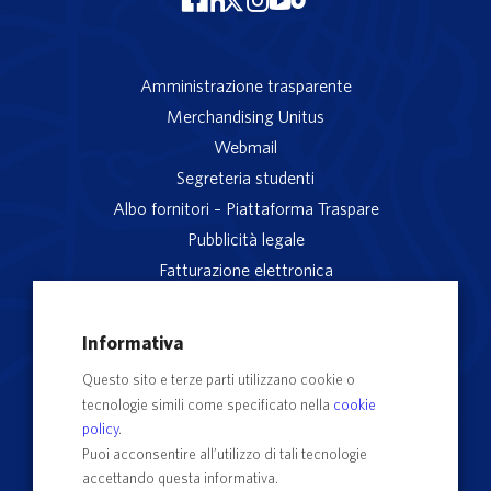
Amministrazione trasparente
Merchandising Unitus
Webmail
Segreteria studenti
Albo fornitori – Piattaforma Traspare
Pubblicità legale
Fatturazione elettronica
App studenti Unitus
Privacy
Informativa
Note legali
Questo sito e terze parti utilizzano cookie o
Servizio reclami
tecnologie simili come specificato nella
cookie
Rubrica Recapiti
policy
.
Sedi e Poli
Puoi acconsentire all’utilizzo di tali tecnologie
accettando questa informativa.
Contatti e PEC