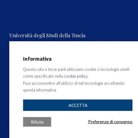
Università degli Studi della Tuscia
Rettorato, Via S.M. in Gradi n.4, 01100 Viterbo, ITALY.
Tel. 0761.3571 – Numero verde 800 007464
C.F. 80029030568 – P.IVA 00575560560
Informativa
Questo sito e terze parti utilizzano cookie o tecnologie simili
come specificato nella
cookie policy
.
Puoi acconsentire all’utilizzo di tali tecnologie accettando
questa informativa.
ACCETTA
Preferenze di consenso
Rifiuta