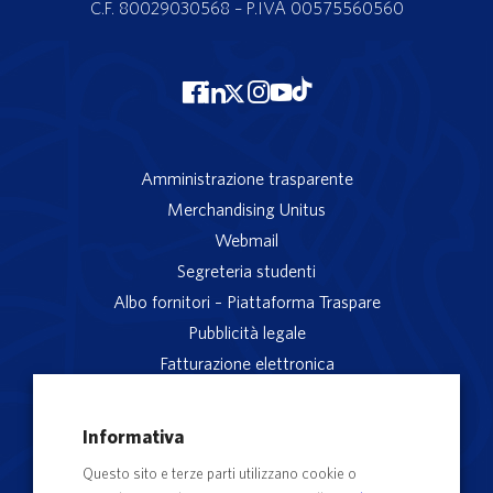
C.F. 80029030568 – P.IVA 00575560560
Amministrazione trasparente
Merchandising Unitus
Webmail
Segreteria studenti
Albo fornitori – Piattaforma Traspare
Pubblicità legale
Fatturazione elettronica
App studenti Unitus
Privacy
Informativa
Note legali
Questo sito e terze parti utilizzano cookie o
Servizio reclami