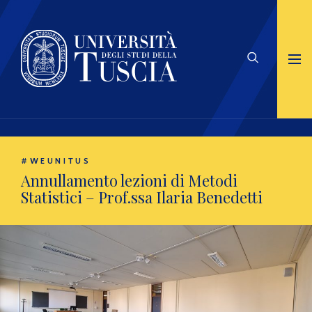
#WEUNITUS
Annullamento lezioni di Metodi
Statistici – Prof.ssa Ilaria Benedetti