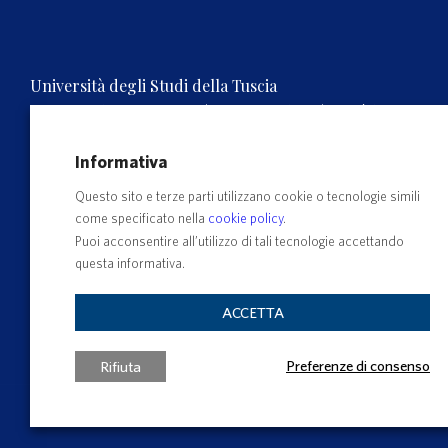
Università degli Studi della Tuscia
Rettorato, Via S.M. in Gradi n.4, 01100 Viterbo, ITALY.
Tel. 0761.3571 – Numero verde 800 007464
C.F. 80029030568 – P.IVA 00575560560
Informativa
Questo sito e terze parti utilizzano cookie o tecnologie simili
come specificato nella
cookie policy
.
Puoi acconsentire all’utilizzo di tali tecnologie accettando
questa informativa.
ACCETTA
Preferenze di consenso
Rifiuta