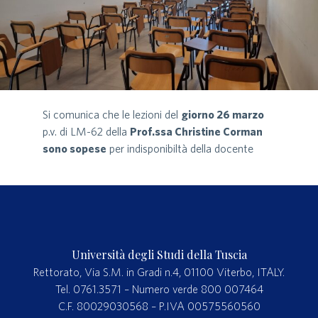
Si comunica che le lezioni del
giorno 26 marzo
p.v. di LM-62 della
Prof.ssa Christine Corman
sono sopese
per indisponibiltà della docente
Università degli Studi della Tuscia
Rettorato, Via S.M. in Gradi n.4, 01100 Viterbo, ITALY.
Tel. 0761.3571 – Numero verde 800 007464
C.F. 80029030568 – P.IVA 00575560560