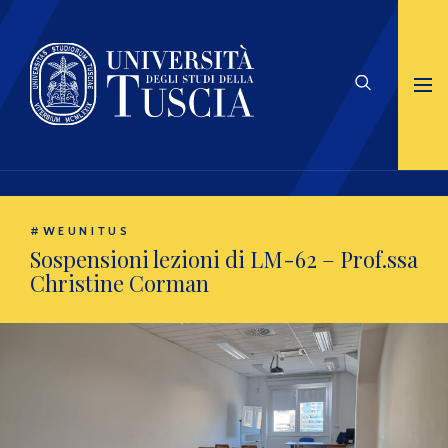
#WEUNITUS
Sospensioni lezioni di LM-62 – Prof.ssa
Christine Corman