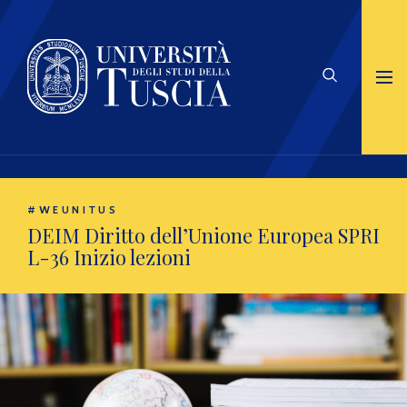
#WEUNITUS
DEIM Diritto dell’Unione Europea SPRI
L-36
Inizio lezioni