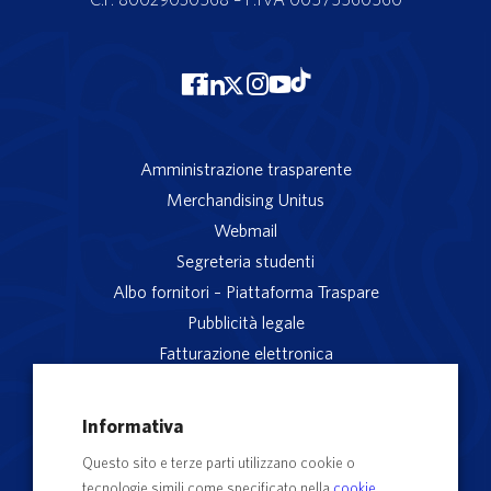
Amministrazione trasparente
Merchandising Unitus
Webmail
Segreteria studenti
Albo fornitori – Piattaforma Traspare
Pubblicità legale
Fatturazione elettronica
App studenti Unitus
Privacy
Informativa
Note legali
Questo sito e terze parti utilizzano cookie o
Servizio reclami
tecnologie simili come specificato nella
cookie