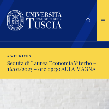
#WEUNITUS
Seduta di Laurea Economia Viterbo –
16/02/2023 – ore 09:30 AULA MAGNA