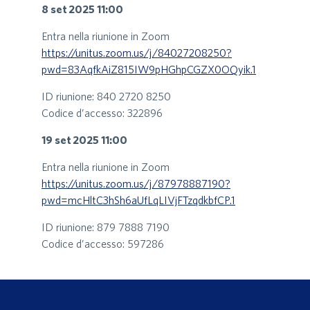
8 set 2025 11:00
Entra nella riunione in Zoom
https://unitus.zoom.us/j/84027208250?
pwd=83AqfkAiZ815IW9pHGhpCGZX0OQyik.1
ID riunione: 840 2720 8250
Codice d’accesso: 322896
19 set 2025 11:00
Entra nella riunione in Zoom
https://unitus.zoom.us/j/87978887190?
pwd=mcHltC3hSh6aUfLqLIVjFTzqdkbfCP.1
ID riunione: 879 7888 7190
Codice d’accesso: 597286