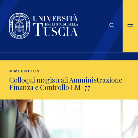
#WEUNITUS
Colloqui magistrali Amministrazione
Finanza e Controllo LM-77