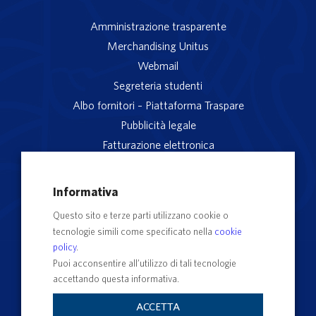
Amministrazione trasparente
Merchandising Unitus
Webmail
Segreteria studenti
Albo fornitori – Piattaforma Traspare
Pubblicità legale
Fatturazione elettronica
App studenti Unitus
Privacy
Informativa
Note legali
Questo sito e terze parti utilizzano cookie o
Servizio reclami
tecnologie simili come specificato nella
cookie
Rubrica Recapiti
policy
.
Sedi e Poli
Puoi acconsentire all’utilizzo di tali tecnologie
accettando questa informativa.
Contatti e PEC
Albo Ufficiale di Ateneo
ACCETTA