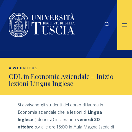
#WEUNITUS
CDL in Economia Aziendale – Inizio
lezioni Lingua Inglese
Si avvisano gli studenti del corso di laurea in
Economia aziendale che le lezioni di
Lingua
Inglese
(Idoneità) inizieranno
venerdì 20
ottobre
p.v. alle ore 15:00 in Aula Magna (sede di