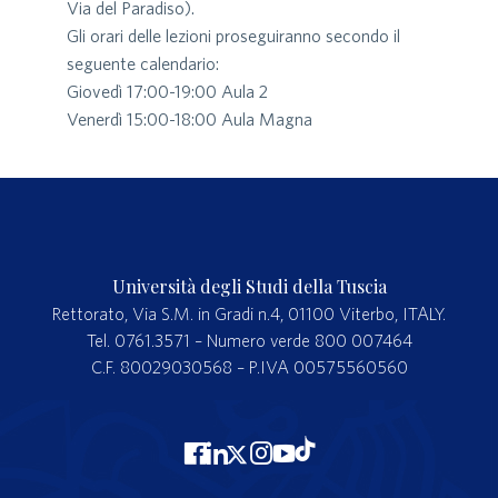
Via del Paradiso).
Gli orari delle lezioni proseguiranno secondo il
seguente calendario:
Giovedì 17:00-19:00 Aula 2
Venerdì 15:00-18:00 Aula Magna
Università degli Studi della Tuscia
Rettorato, Via S.M. in Gradi n.4, 01100 Viterbo, ITALY.
Tel. 0761.3571 – Numero verde 800 007464
C.F. 80029030568 – P.IVA 00575560560