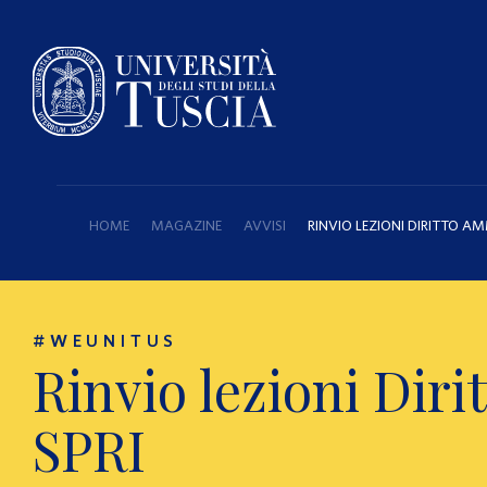
HOME
MAGAZINE
AVVISI
RINVIO LEZIONI DIRITTO AMM
#WEUNITUS
Rinvio lezioni Diri
SPRI