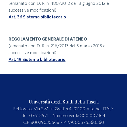
(emanato con D. R. n. 480/2012 dell’8 giugno 2012 e
successive modificazioni)
Art. 36 Sistema bibliotecario
REGOLAMENTO GENERALE DI ATENEO
(emanato con D. R. n. 216/2013 del 5 marzo 2013 e
successive modificazioni)
Art. 19 Sistema bibliotecario
Università degli Studi della Tuscia
Rettorato, Via S.M. in Gradi n.4, 01100 Viterbo, ITALY.
Tel. 0761.3571 – Numero verde 800 007464
C.F. 80029030568 – P.IVA 00575560560