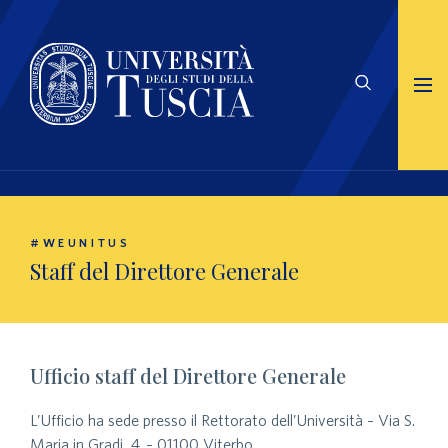
#WEUNITUS
Staff del Direttore Generale
Ufficio staff del Direttore Generale
L’Ufficio ha sede presso il Rettorato dell’Università – Via S.
Maria in Gradi, 4 – 01100 Viterbo.