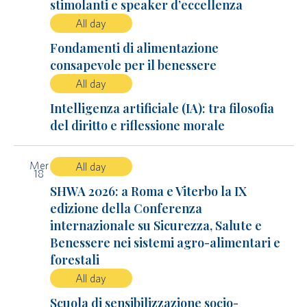
stimolanti e speaker d’eccellenza
All day
Fondamenti di alimentazione
consapevole per il benessere
All day
Intelligenza artificiale (IA): tra filosofia
del diritto e riflessione morale
Mer
All day
18
SHWA 2026: a Roma e Viterbo la IX
edizione della Conferenza
internazionale su Sicurezza, Salute e
Benessere nei sistemi agro-alimentari e
forestali
All day
Scuola di sensibilizzazione socio-