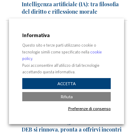
Intelligenza artificiale (IA): tra filosofia
del diritto e riflessione morale
Gio
All day
26
Informativa
SHWA 2026: a Roma e Viterbo la IX
Questo sito e terze parti utilizzano cookie o
edizione della Conferenza
tecnologie simili come specificato nella
cookie
internazionale su Sicurezza, Salute e
policy
.
Benessere nei sistemi agro-alimentari e
Puoi acconsentire all’utilizzo di tali tecnologie
forestali
accettando questa informativa.
All day
ACCETTA
Scuola di sensibilizzazione socio-
politica “Mario Fani”
Rifiuta
All day
Preferenze di consenso
Spring DEBates 2026: la quinta edizione
della storica rassegna di seminari del
DEB si rinnova, pronta a offrirvi incontri