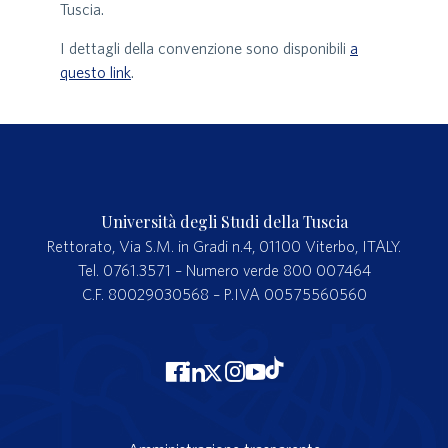
Tuscia.
I dettagli della convenzione sono disponibili
a
questo link
.
Università degli Studi della Tuscia
Rettorato, Via S.M. in Gradi n.4, 01100 Viterbo, ITALY.
Tel. 0761.3571 – Numero verde 800 007464
C.F. 80029030568 – P.IVA 00575560560