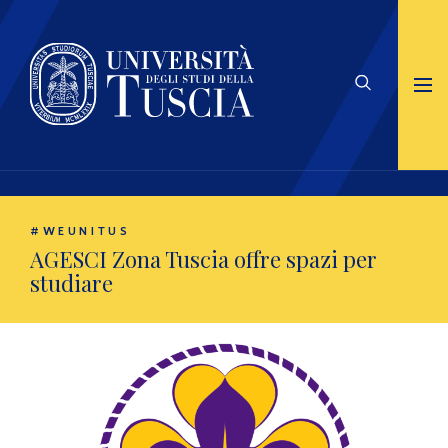
#WEUNITUS
AGESCI Zona Tuscia offre spazi per
studiare