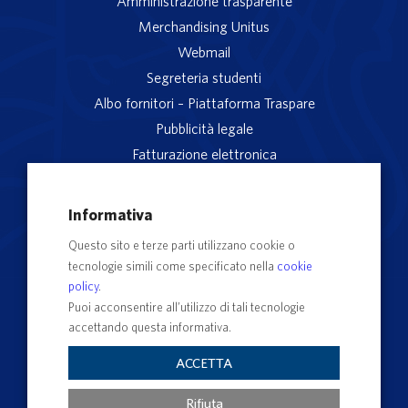
Amministrazione trasparente
Merchandising Unitus
Webmail
Segreteria studenti
Albo fornitori – Piattaforma Traspare
Pubblicità legale
Fatturazione elettronica
App studenti Unitus
Privacy
Informativa
Note legali
Questo sito e terze parti utilizzano cookie o
Servizio reclami
tecnologie simili come specificato nella
cookie
Rubrica Recapiti
policy
.
Sedi e Poli
Puoi acconsentire all’utilizzo di tali tecnologie
accettando questa informativa.
Contatti e PEC
Albo Ufficiale di Ateneo
ACCETTA
Impostazioni dei cookie
Rifiuta