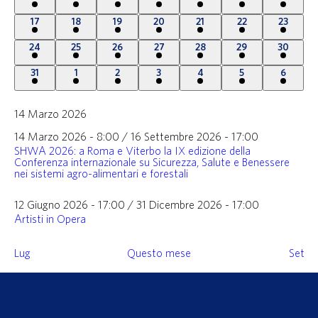
eventi
eventi
eventi
eventi
eventi
eventi
eventi
2
2
2
2
2
2
2
17
18
19
20
21
22
23
eventi
eventi
eventi
eventi
eventi
eventi
eventi
2
2
6
2
2
2
2
24
25
26
27
28
29
30
eventi
eventi
eventi
eventi
eventi
eventi
eventi
2
2
2
2
2
2
2
31
1
2
3
4
5
6
eventi
eventi
eventi
eventi
eventi
eventi
eventi
14 Marzo 2026
14 Marzo 2026 - 8:00
/
16 Settembre 2026 - 17:00
SHWA 2026: a Roma e Viterbo la IX edizione della
Conferenza internazionale su Sicurezza, Salute e Benessere
nei sistemi agro-alimentari e forestali
12 Giugno 2026 - 17:00
/
31 Dicembre 2026 - 17:00
Artisti in Opera
Lug
Questo mese
Set