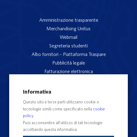
Amministrazione trasparente
Merchandising Unitus
Webmail
Segreteria studenti
Albo fornitori – Piattaforma Traspare
Pubblicità legale
Fatturazione elettronica
App studenti Unitus
Privacy
Informativa
Note legali
Questo sito e terze parti utilizzano cookie o
Servizio reclami
tecnologie simili come specificato nella
cookie
Rubrica Recapiti
policy
.
Sedi e Poli
Puoi acconsentire all’utilizzo di tali tecnologie
accettando questa informativa.
Contatti e PEC