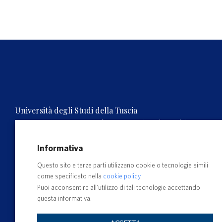
Università degli Studi della Tuscia
Rettorato, Via S.M. in Gradi n.4, 01100 Viterbo, ITALY.
Tel. 0761.3571 – Numero verde 800 007464
C.F. 80029030568 – P.IVA 00575560560
Informativa
Questo sito e terze parti utilizzano cookie o tecnologie simili
come specificato nella
cookie policy
.
Puoi acconsentire all’utilizzo di tali tecnologie accettando
questa informativa.