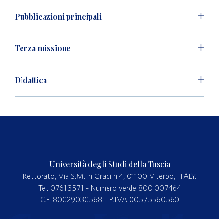
Pubblicazioni principali
Terza missione
Didattica
Università degli Studi della Tuscia
Rettorato, Via S.M. in Gradi n.4, 01100 Viterbo, ITALY.
Tel. 0761.3571 – Numero verde 800 007464
C.F. 80029030568 – P.IVA 00575560560