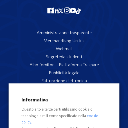
Amministrazione trasparente
Merchandising Unitus
Webmail
Segreteria studenti
Albo fornitori – Piattaforma Traspare
Pubblicità legale
Fatturazione elettronica
App studenti Unitus
Privacy
Informativa
Note legali
Questo sito e terze parti utilizzano cookie o
Servizio reclami
tecnologie simili come specificato nella
cookie
Rubrica Recapiti
policy
.