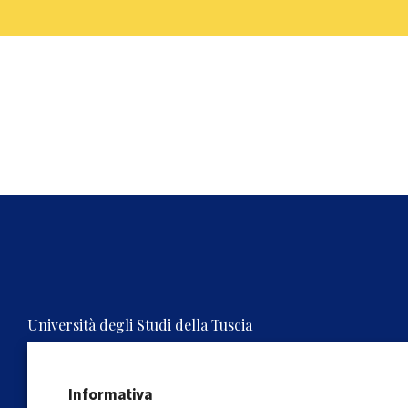
Università degli Studi della Tuscia
Rettorato, Via S.M. in Gradi n.4, 01100 Viterbo, ITALY.
Tel. 0761.3571 – Numero verde 800 007464
C.F. 80029030568 – P.IVA 00575560560
Informativa