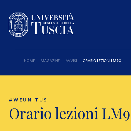
HOME
MAGAZINE
AVVISI
ORARIO LEZIONI LM90
#WEUNITUS
Orario lezioni LM