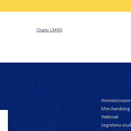
Orario LM90
Amministrazion
Merchandising 
Webmail
Segreteria stud