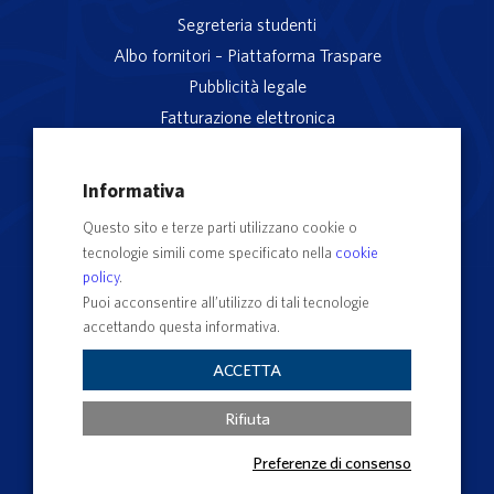
Segreteria studenti
Albo fornitori – Piattaforma Traspare
Pubblicità legale
Fatturazione elettronica
App studenti Unitus
Privacy
Informativa
Note legali
Questo sito e terze parti utilizzano cookie o
Servizio reclami
tecnologie simili come specificato nella
cookie
Rubrica Recapiti
policy
.
Sedi e Poli
Puoi acconsentire all’utilizzo di tali tecnologie
accettando questa informativa.
Contatti e PEC
Albo Ufficiale di Ateneo
ACCETTA
Impostazioni dei cookie
Rifiuta
Preferenze di consenso