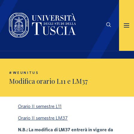
#WEUNITUS
Modifica orario L11 e LM37
Orario II semestre L11
Orario II semestre LM37
N.B.: La modifica di LM37 entrerà in vigore da