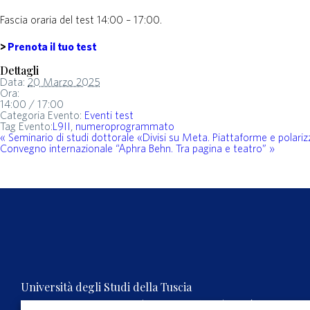
Fascia oraria del test 14:00 – 17:00.
>
Prenota il tuo test
Dettagli
Data:
20 Marzo 2025
Ora:
14:00 / 17:00
Categoria Evento:
Eventi test
Tag Evento:
L9II
,
numeroprogrammato
«
Seminario di studi dottorale «Divisi su Meta. Piattaforme e polari
Convegno internazionale “Aphra Behn. Tra pagina e teatro”
»
Università degli Studi della Tuscia
Rettorato, Via S.M. in Gradi n.4, 01100 Viterbo, ITALY.