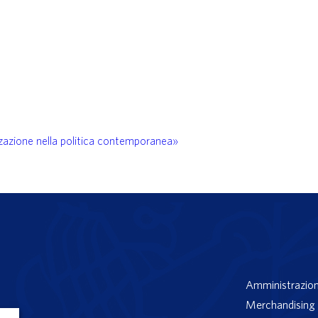
zzazione nella politica contemporanea»
Amministrazion
Merchandising 