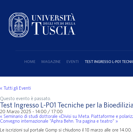
HOME
MAGAZINE
EVENTI
TEST INGRESSO L-P01 TECNIC
« Tutti gli Eventi
Questo evento è passato.
Test Ingresso L-P01 Tecniche per la Bioedilizi
20 Marzo 2025 - 14:00
/
17:00
«
Seminario di studi dottorale «Divisi su Meta. Piattaforme e polari
Convegno internazionale “Aphra Behn. Tra pagina e teatro”
»
Le iscrizioni sul portale Gomp si chiudono il 18 marzo alle ore 14.00.