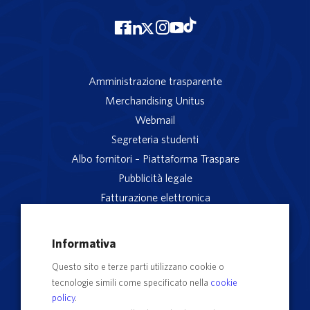
Amministrazione trasparente
Merchandising Unitus
Webmail
Segreteria studenti
Albo fornitori – Piattaforma Traspare
Pubblicità legale
Fatturazione elettronica
App studenti Unitus
Privacy
Informativa
Note legali
Questo sito e terze parti utilizzano cookie o
Servizio reclami
tecnologie simili come specificato nella
cookie
Rubrica Recapiti
policy
.