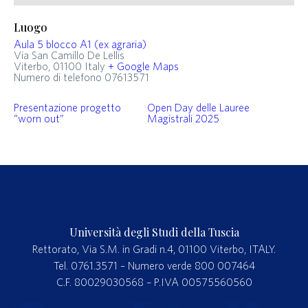
Luogo
Aula 5 blocco A1 (ex agraria)
Via San Camillo De Lellis
Viterbo
,
01100
Italy
+ Google Maps
Numero di telefono
07613571
Presentazione progetto
Open Day delle Lauree
“worn out”
Magistrali 2025
Università degli Studi della Tuscia
Rettorato, Via S.M. in Gradi n.4, 01100 Viterbo, ITALY.
Tel. 0761.3571 – Numero verde 800 007464
C.F. 80029030568 – P.IVA 00575560560