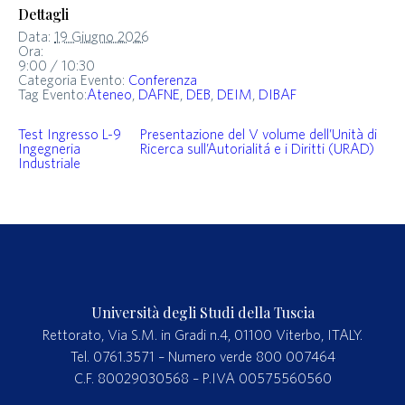
Dettagli
Data:
19 Giugno 2026
Ora:
9:00 / 10:30
Categoria Evento:
Conferenza
Tag Evento:
Ateneo
,
DAFNE
,
DEB
,
DEIM
,
DIBAF
Test Ingresso L-9
Presentazione del V volume dell’Unità di
Ingegneria
Ricerca sull’Autorialitá e i Diritti (URAD)
Industriale
Università degli Studi della Tuscia
Rettorato, Via S.M. in Gradi n.4, 01100 Viterbo, ITALY.
Tel. 0761.3571 – Numero verde 800 007464
C.F. 80029030568 – P.IVA 00575560560