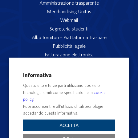
Amministrazione trasparente
Merchandising Unitus
Webmail
Segreteria studenti
Albo fornitori – Piattaforma Traspare
Pubblicità legale
Fatturazione elettronica
App studenti Unitus
Privacy
Informativa
Note legali
Questo sito e terze parti utilizzano cookie o
Servizio reclami
tecnologie simili come specificato nella
cookie
Rubrica Recapiti
policy
.
Sedi e Poli
Puoi acconsentire all’utilizzo di tali tecnologie
accettando questa informativa.
Contatti e PEC
Albo Ufficiale di Ateneo
ACCETTA
Impostazioni dei cookie