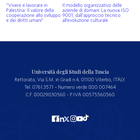
“Vivere e lavorare in
Il modello organizzativo delle
Palestina: Il valore della
aziende di domani: La nuova ISO
cooperazione allo sviluppo
9001, dall’approccio tecnico
e dei diritti umani”
all’evoluzione culturale
Università degli Studi della Tuscia
Rettorato, Via S.M. in Gradi n.4, 01100 Viterbo, ITALY.
Tel. 0761.3571 – Numero verde 800 007464
C.F. 80029030568 – P.IVA 00575560560