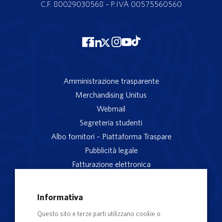
C.F. 80029030568 – P.IVA 00575560560
Amministrazione trasparente
Merchandising Unitus
Webmail
Segreteria studenti
Albo fornitori – Piattaforma Traspare
Pubblicità legale
Fatturazione elettronica
App studenti Unitus
Privacy
Informativa
Note legali
Questo sito e terze parti utilizzano cookie o
Servizio reclami