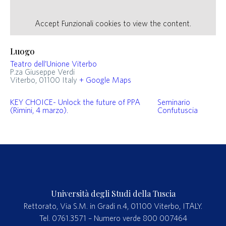
Accept
Funzionali
cookies to view the content.
Luogo
Teatro dell’Unione Viterbo
P.za Giuseppe Verdi
Viterbo
,
01100
Italy
+ Google Maps
KEY CHOICE- Unlock the future of PPA
Seminario
(Rimini, 4 marzo).
Confutuscia
Università degli Studi della Tuscia
Rettorato, Via S.M. in Gradi n.4, 01100 Viterbo, ITALY.
Tel. 0761.3571 – Numero verde 800 007464