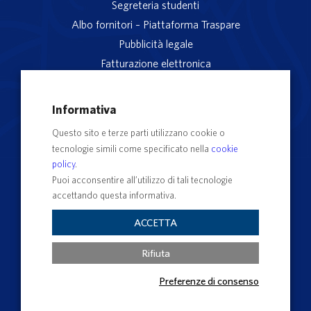
Segreteria studenti
Albo fornitori – Piattaforma Traspare
Pubblicità legale
Fatturazione elettronica
App studenti Unitus
Privacy
Informativa
Note legali
Questo sito e terze parti utilizzano cookie o
Servizio reclami
tecnologie simili come specificato nella
cookie
Rubrica Recapiti
policy
.
Sedi e Poli
Puoi acconsentire all’utilizzo di tali tecnologie
accettando questa informativa.
Contatti e PEC
Albo Ufficiale di Ateneo
ACCETTA
Impostazioni dei cookie
Rifiuta
Preferenze di consenso