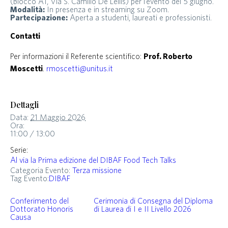
(Blocco A1, Via S. Camillo De Lellis) per l’evento del 5 giugno.
Modalità:
In presenza e in streaming su Zoom.
Partecipazione:
Aperta a studenti, laureati e professionisti.
Contatti
Per informazioni il Referente scientifico:
Prof. Roberto
Moscetti
.
rmoscetti@unitus.it
Dettagli
Data:
21 Maggio 2026
Ora:
11:00 / 13:00
Serie:
Al via la Prima edizione del DIBAF Food Tech Talks
Categoria Evento:
Terza missione
Tag Evento:
DIBAF
Conferimento del
Cerimonia di Consegna del Diploma
Dottorato Honoris
di Laurea di I e II Livello 2026
Causa