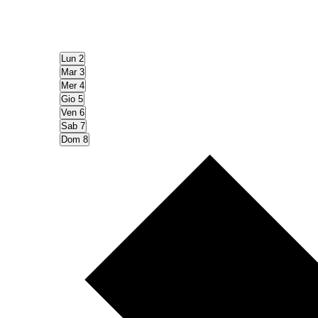
Lun
2
Mar
3
Mer
4
Gio
5
Ven
6
Sab
7
Dom
8
Settimana
seguente