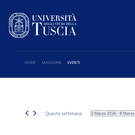
HOME
MAGAZINE
EVENTI
Questa settimana
2 Marzo 2026
 - 
8 Marzo
Select
date.