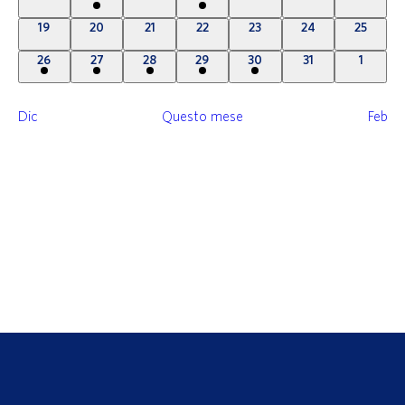
eventi
eventi
eventi
evento
eventi
eventi
eventi
0
0
0
0
0
0
0
19
20
21
22
23
24
25
eventi
eventi
eventi
eventi
eventi
eventi
eventi
2
1
5
1
1
0
0
26
27
28
29
30
31
1
eventi
evento
eventi
evento
evento
eventi
eventi
Dic
Questo mese
Feb