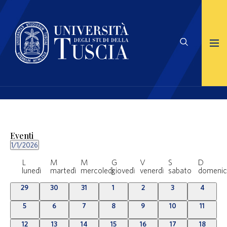
Eventi
1/1/2026
Seleziona
Calendario
la
L
M
M
G
V
S
D
di
data.
lunedì
martedì
mercoledì
giovedì
venerdì
sabato
domeni
Eventi
0
0
0
0
0
0
0
29
30
31
1
2
3
4
eventi
eventi
eventi
eventi
eventi
eventi
eventi
0
0
0
0
0
0
0
5
6
7
8
9
10
11
eventi
eventi
eventi
eventi
eventi
eventi
eventi
0
2
0
1
0
0
0
12
13
14
15
16
17
18