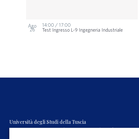
14:00
/
17:00
Ago
26
Test Ingresso L-9 Ingegneria Industriale
Università degli Studi della Tuscia
Rettorato, Via S.M. in Gradi n.4, 01100 Viterbo, ITALY.
Tel. 0761.3571 – Numero verde 800 007464