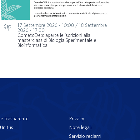
17 Settembre 2026 - 10:00
/
18 Settembre
Set
17
2026 - 17:00
CometoDeb: aperte le iscrizioni alla
masterclass di Biologia Sperimentale e
Bioinformatica
e trasparente
Privacy
Unitus
Note legali
Servizio reclami