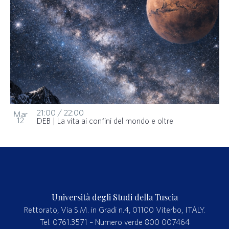
21:00
/
22:00
Mar
12
DEB | La vita ai confini del mondo e oltre
Università degli Studi della Tuscia
Rettorato, Via S.M. in Gradi n.4, 01100 Viterbo, ITALY.
Tel. 0761.3571 – Numero verde 800 007464