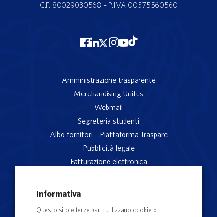
C.F. 80029030568 – P.IVA 00575560560
Amministrazione trasparente
Merchandising Unitus
Webmail
Segreteria studenti
Albo fornitori – Piattaforma Traspare
Pubblicità legale
Fatturazione elettronica
App studenti Unitus
Privacy
Informativa
Note legali
Questo sito e terze parti utilizzano cookie o
Servizio reclami