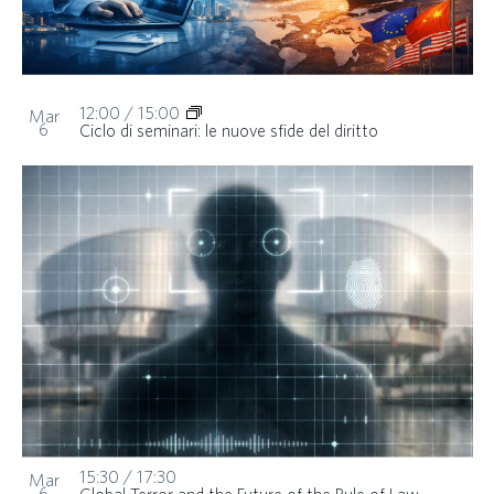
12:00
/
15:00
Mar
6
Ciclo di seminari: le nuove sfide del diritto
15:30
/
17:30
Mar
6