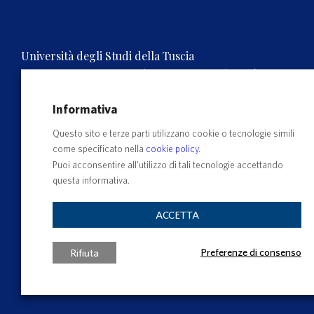
Università degli Studi della Tuscia
Rettorato, Via S.M. in Gradi n.4, 01100 Viterbo, ITALY.
Tel. 0761.3571 – Numero verde 800 007464
C.F. 80029030568 – P.IVA 00575560560
Informativa
Questo sito e terze parti utilizzano cookie o tecnologie simili
come specificato nella
cookie policy
.
Puoi acconsentire all’utilizzo di tali tecnologie accettando
questa informativa.
ACCETTA
Preferenze di consenso
Rifiuta