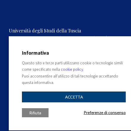
Università degli Studi della Tuscia
Rettorato, Via S.M. in Gradi n.4, 01100 Viterbo, ITALY.
Tel. 0761.3571 – Numero verde 800 007464
C.F. 80029030568 – P.IVA 00575560560
Informativa
Questo sito e terze parti utilizzano cookie o tecnologie simili
come specificato nella
cookie policy
.
Puoi acconsentire all’utilizzo di tali tecnologie accettando
questa informativa.
ACCETTA
Preferenze di consenso
Rifiuta