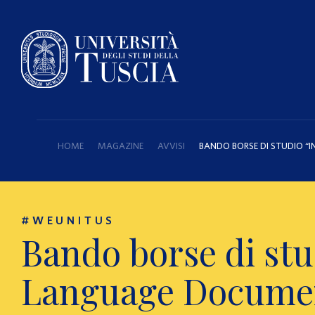
HOME
MAGAZINE
AVVISI
BANDO BORSE DI STUDIO 
#WEUNITUS
Bando borse di st
Language Documen