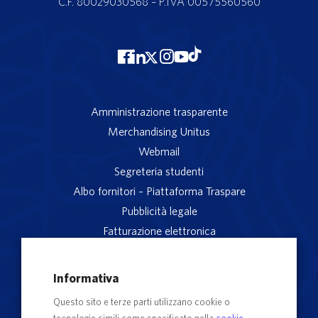
C.F. 80029030568 – P.IVA 00575560560
Amministrazione trasparente
Merchandising Unitus
Webmail
Segreteria studenti
Albo fornitori – Piattaforma Traspare
Pubblicità legale
Fatturazione elettronica
App studenti Unitus
Privacy
Informativa
Note legali
Questo sito e terze parti utilizzano cookie o
Servizio reclami