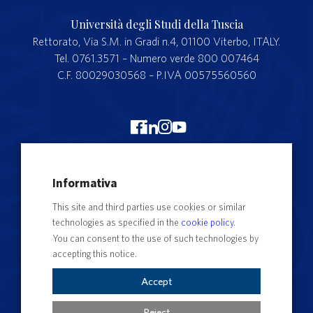
Università degli Studi della Tuscia
Rettorato, Via S.M. in Gradi n.4, 01100 Viterbo, ITALY.
Tel. 0761.3571 – Numero verde 800 007464
C.F. 80029030568 – P.IVA 00575560560
Merchandising Unitus
Informativa
Webmail
This site and third parties use cookies or similar
Segreteria studenti
technologies as specified in the
cookie policy
.
Complaints form
You can consent to the use of such technologies by
accepting this notice.
Privacy
Contact Directory
Accept
Cookie Settings
Reject