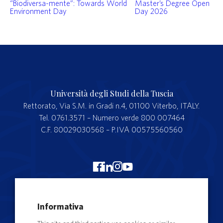
“Biodiversa-mente”: Towards World
Master’s Degree Open
Environment Day
Day 2026
Università degli Studi della Tuscia
Rettorato, Via S.M. in Gradi n.4, 01100 Viterbo, ITALY.
Tel. 0761.3571 – Numero verde 800 007464
C.F. 80029030568 – P.IVA 00575560560
Merchandising Unitus
Informativa
Webmail