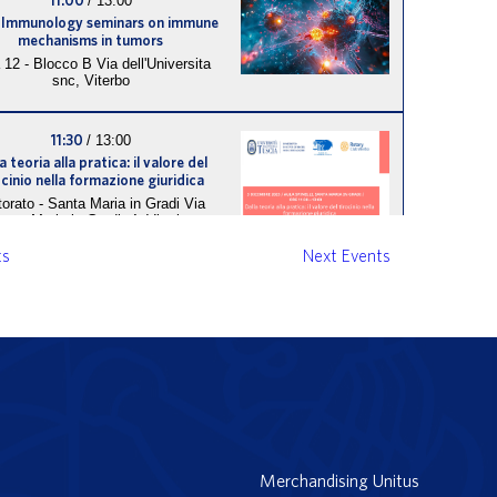
11:00
/
13:00
 Immunology seminars on immune
mechanisms in tumors
 12 - Blocco B
Via dell'Universita
snc, Viterbo
11:30
/
13:00
a teoria alla pratica: il valore del
ocinio nella formazione giuridica
torato - Santa Maria in Gradi
Via
Santa Maria in Gradi, 4, Viterbo
ts
Next
Events
14:30
/
15:30
 ceremony for the 2025 “Brigida
Palelli” Graduation Prize
7 - Blocco B
Largo dell'Università,
Viterbo
Merchandising Unitus