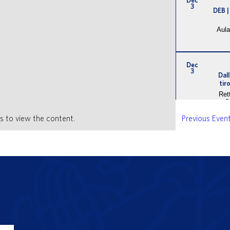
Dec
3
DEB |
Aula
Dec
3
Dall
tir
Ret
s to view the content.
Previous
Even
Dec
18
Award
Aula 