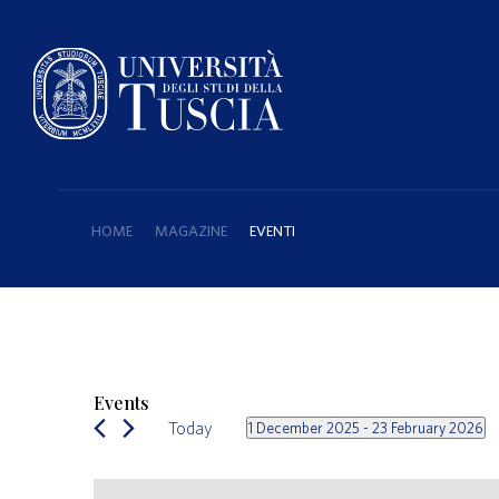
HOME
MAGAZINE
EVENTI
Events
Today
1 December 2025
 - 
23 February 2026
Select
date.