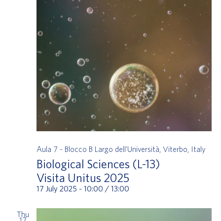
Aula 7 - Blocco B
Largo dell'Università, Viterbo, Italy
Biological Sciences (L-13)
Visita Unitus 2025
17 July 2025 - 10:00
/
13:00
Thu
17