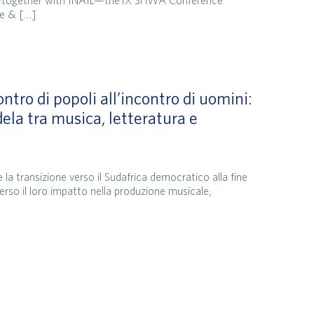
ost—together with INAIL—the IX SHWA Conference
re & […]
ntro di popoli all’incontro di uomini:
ela tra musica, letteratura e
e la transizione verso il Sudafrica democratico alla fine
erso il loro impatto nella produzione musicale,