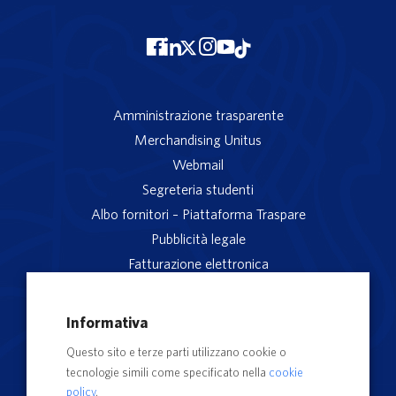
Amministrazione trasparente
Merchandising Unitus
Webmail
Segreteria studenti
Albo fornitori – Piattaforma Traspare
Pubblicità legale
Fatturazione elettronica
App studenti Unitus
Privacy
Informativa
Note legali
Questo sito e terze parti utilizzano cookie o
Servizio reclami
tecnologie simili come specificato nella
cookie
Rubrica Recapiti
policy
.