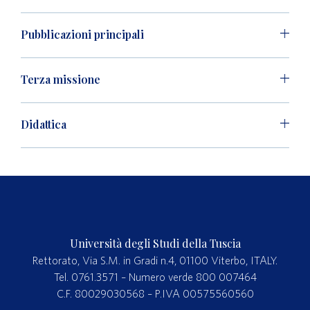
Pubblicazioni principali
Terza missione
Didattica
Università degli Studi della Tuscia
Rettorato, Via S.M. in Gradi n.4, 01100 Viterbo, ITALY.
Tel. 0761.3571 – Numero verde 800 007464
C.F. 80029030568 – P.IVA 00575560560