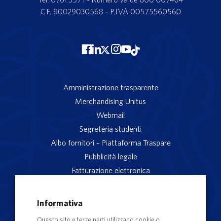
C.F. 80029030568 – P.IVA 00575560560
Amministrazione trasparente
Merchandising Unitus
Webmail
Segreteria studenti
Albo fornitori – Piattaforma Traspare
Pubblicità legale
Fatturazione elettronica
App studenti Unitus
Privacy
Informativa
Note legali
Questo sito e terze parti utilizzano cookie o