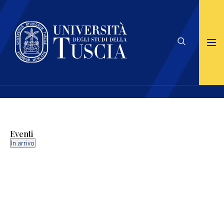
Eventi
In arrivo
Select
date.